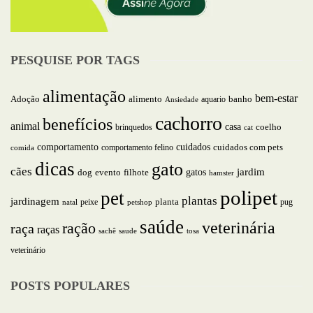
PESQUISE POR TAGS
alimentação
bem-estar
alimento
Adoção
aquario
banho
Ansiedade
cachorro
benefícios
animal
casa
brinquedos
coelho
cat
comportamento
cuidados
comportamento felino
cuidados com pets
comida
dicas
gato
cães
jardim
gatos
dog
evento
filhote
hamster
polipet
pet
plantas
jardinagem
planta
peixe
pug
natal
petshop
saúde
veterinária
ração
raça
raças
saude
tosa
sachê
veterinário
POSTS POPULARES