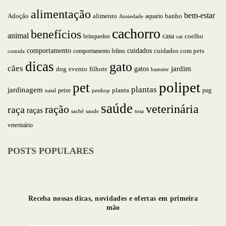
alimentação
bem-estar
alimento
Adoção
aquario
banho
Ansiedade
cachorro
benefícios
animal
casa
brinquedos
coelho
cat
comportamento
cuidados
comportamento felino
cuidados com pets
comida
dicas
gato
cães
jardim
gatos
dog
evento
filhote
hamster
polipet
pet
plantas
jardinagem
planta
peixe
pug
natal
petshop
saúde
veterinária
ração
raça
raças
saude
tosa
sachê
veterinário
POSTS POPULARES
Receba nossas dicas, novidades e ofertas em primeira
mão