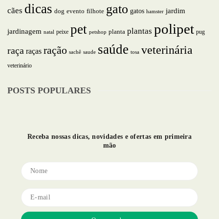
dicas
gato
cães
jardim
gatos
dog
evento
filhote
hamster
polipet
pet
plantas
jardinagem
planta
peixe
pug
natal
petshop
saúde
veterinária
ração
raça
raças
saude
tosa
sachê
veterinário
POSTS POPULARES
Receba nossas dicas, novidades e ofertas em primeira
mão