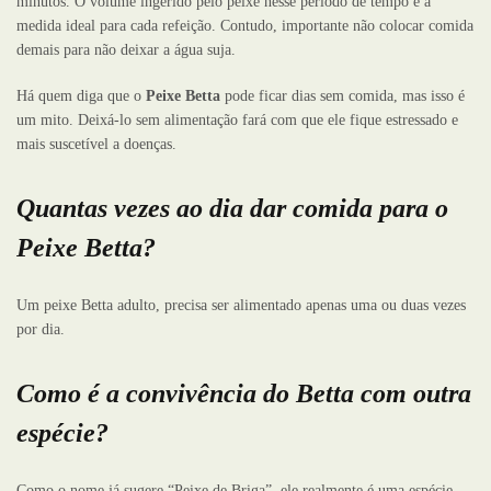
minutos. O volume ingerido pelo peixe nesse período de tempo é a
medida ideal para cada refeição. Contudo, importante não colocar comida
demais para não deixar a água suja.
Há quem diga que o
Peixe Betta
pode ficar dias sem comida, mas isso é
um mito. Deixá-lo sem alimentação fará com que ele fique estressado e
mais suscetível a doenças.
Quantas vezes ao dia dar comida para o
Peixe Betta?
Um peixe Betta adulto, precisa ser alimentado apenas uma ou duas vezes
por dia.
Como é a convivência do Betta com outra
espécie?
Como o nome já sugere “Peixe de Briga”, ele realmente é uma espécie