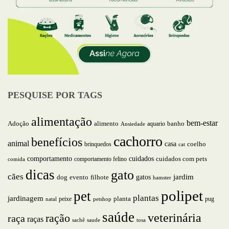
PESQUISE POR TAGS
alimentação
bem-estar
alimento
Adoção
aquario
banho
Ansiedade
cachorro
benefícios
animal
casa
brinquedos
coelho
cat
comportamento
cuidados
comportamento felino
cuidados com pets
comida
dicas
gato
cães
jardim
gatos
dog
evento
filhote
hamster
polipet
pet
plantas
jardinagem
planta
peixe
pug
natal
petshop
saúde
veterinária
ração
raça
raças
saude
tosa
sachê