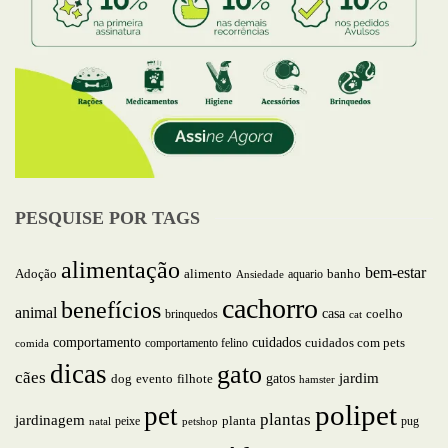
PESQUISE POR TAGS
alimentação
bem-estar
alimento
Adoção
aquario
banho
Ansiedade
cachorro
benefícios
animal
casa
brinquedos
coelho
cat
comportamento
cuidados
comportamento felino
cuidados com pets
comida
dicas
gato
cães
jardim
gatos
dog
evento
filhote
hamster
polipet
pet
plantas
jardinagem
planta
peixe
pug
natal
petshop