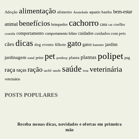
alimentação
bem-estar
alimento
Adoção
aquario
banho
Ansiedade
cachorro
benefícios
animal
casa
brinquedos
coelho
cat
comportamento
cuidados
comportamento felino
cuidados com pets
comida
dicas
gato
cães
jardim
gatos
dog
evento
filhote
hamster
polipet
pet
plantas
jardinagem
planta
peixe
pug
natal
petshop
saúde
veterinária
ração
raça
raças
saude
tosa
sachê
veterinário
POSTS POPULARES
Receba nossas dicas, novidades e ofertas em primeira
mão