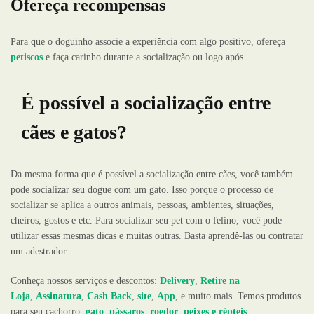
Ofereça recompensas
Para que o doguinho associe a experiência com algo positivo, ofereça
petiscos
e faça carinho durante a socialização ou logo após.
É possível a socialização entre
cães e gatos?
Da mesma forma que é possível a socialização entre cães, você também
pode socializar seu dogue com um gato. Isso porque o processo de
socializar se aplica a outros animais, pessoas, ambientes, situações,
cheiros, gostos e etc. Para socializar seu pet com o felino, você pode
utilizar essas mesmas dicas e muitas outras. Basta aprendê-las ou contratar
um adestrador.
Conheça nossos serviços e descontos:
Delivery
,
Retire na
Loja
,
Assinatura
,
Cash Back
,
site
,
App
, e muito mais. Temos produtos
para seu cachorro,
gato
,
pássaros
,
roedor
,
peixes e répteis
.