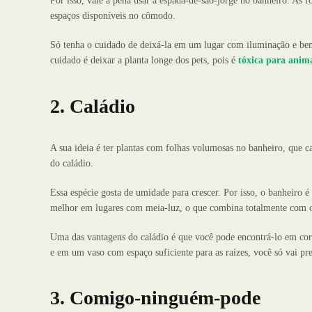
Por isso, vale a pena usar a espada-de-são-jorge no banheiro. As f
espaços disponíveis no cômodo.
Só tenha o cuidado de deixá-la em um lugar com iluminação e be
cuidado é deixar a planta longe dos pets, pois é
tóxica para anim
2. Caládio
A sua ideia é ter plantas com folhas volumosas no banheiro, que 
do caládio.
Essa espécie gosta de umidade para crescer. Por isso, o banheiro 
melhor em lugares com meia-luz, o que combina totalmente com
Uma das vantagens do caládio é que você pode encontrá-lo em co
e em um vaso com espaço suficiente para as raízes, você só vai pre
3. Comigo-ninguém-pode