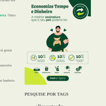
ncaixam nos
terra
. Outro
ai gostar
esenvolve
no banheiro
PESQUISE POR TAGS