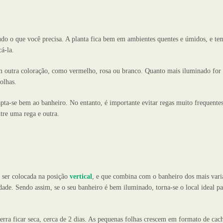
 tudo o que você precisa. A planta fica bem em ambientes quentes e úmidos, e te
cá-la.
 outra coloração, como vermelho, rosa ou branco. Quanto mais iluminado for 
olhas.
ta-se bem ao banheiro. No entanto, é importante evitar regas muito frequentes
tre uma rega e outra.
 ser colocada na posição
vertical
, e que combina com o banheiro dos mais varia
ade. Sendo assim, se o seu banheiro é bem iluminado, torna-se o local ideal pa
terra ficar seca, cerca de 2 dias. As pequenas folhas crescem em formato de cac