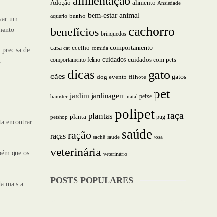
alimentação
alimento
Adoção
Ansiedade
bem-estar animal
aquario
banho
rvar um
cachorro
benefícios
mento.
brinquedos
casa
comportamento
coelho
cat
comida
 precisa de
cuidados
comportamento felino
cuidados com pets
.
dicas
gato
cães
gatos
dog
evento
filhote
pet
jardim
jardinagem
peixe
hamster
natal
polipet
raça
plantas
planta
pug
petshop
ta encontrar
saúde
ração
raças
saude
tosa
sachê
veterinária
mbém que os
veterinário
POSTS POPULARES
da mais a