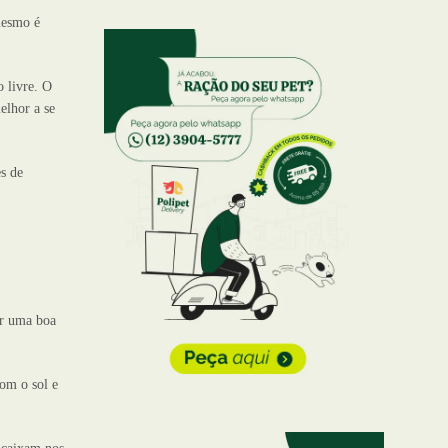
mesmo é
 livre. O
elhor a se
s de
er uma boa
om o sol e