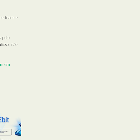
peridade e
s pelo
disso, não
iar em