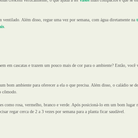
olhas crescem verticalmente, o que ajuda a ter
vasos
mais compactos e que se e
m ventilado. Além disso, regue uma vez por semana, com água diretamente na
ais
.
caem em cascatas e trazem um pouco mais de cor para o ambiente? Então, você v
é um bom ambiente para oferecer a ela o que precisa. Além disso, o caládio se d
 o cômodo.
res como rosa, vermelho, branco e verde. Após posicioná-lo em um bom lugar 
cisar regar cerca de 2 a 3 vezes por semana para a planta ficar saudável.