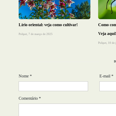
Lírio oriental: veja como cultivar!
Como comb
Veja aqui
Polipet,
7 de março de 2025
Polipet,
10 de 
Nome
*
E-mail
*
Comentário
*